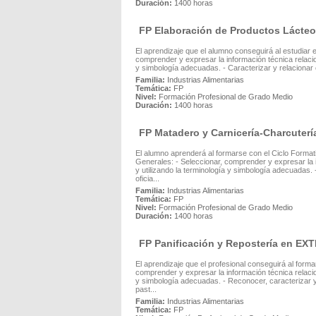
Duración:
1400 horas
FP Elaboración de Productos Láct
El aprendizaje que el alumno conseguirá al estudiar
comprender y expresar la información técnica relacio
y simbología adecuadas. - Caracterizar y relacionar e
Familia:
Industrias Alimentarias
Temática:
FP
Nivel:
Formación Profesional de Grado Medio
Duración:
1400 horas
FP Matadero y Carnicería-Charcut
El alumno aprenderá al formarse con el Ciclo Format
Generales: - Seleccionar, comprender y expresar la 
y utilizando la terminología y simbología adecuadas. -
oficia...
Familia:
Industrias Alimentarias
Temática:
FP
Nivel:
Formación Profesional de Grado Medio
Duración:
1400 horas
FP Panificación y Repostería en 
El aprendizaje que el profesional conseguirá al form
comprender y expresar la información técnica relacio
y simbología adecuadas. - Reconocer, caracterizar y 
past...
Familia:
Industrias Alimentarias
Temática:
FP