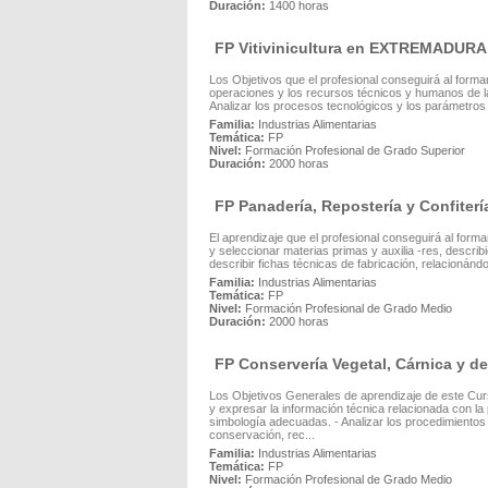
Duración:
1400 horas
FP Vitivinicultura en EXTREMADURA
Los Objetivos que el profesional conseguirá al formars
operaciones y los recursos técnicos y humanos de la 
Analizar los procesos tecnológicos y los parámetros d
Familia:
Industrias Alimentarias
Temática:
FP
Nivel:
Formación Profesional de Grado Superior
Duración:
2000 horas
FP Panadería, Repostería y Confit
El aprendizaje que el profesional conseguirá al forma
y seleccionar materias primas y auxilia -res, describ
describir fichas técnicas de fabricación, relacionándo
Familia:
Industrias Alimentarias
Temática:
FP
Nivel:
Formación Profesional de Grado Medio
Duración:
2000 horas
FP Conservería Vegetal, Cárnica y
Los Objetivos Generales de aprendizaje de este Cur
y expresar la información técnica relacionada con la 
simbología adecuadas. - Analizar los procedimientos
conservación, rec...
Familia:
Industrias Alimentarias
Temática:
FP
Nivel:
Formación Profesional de Grado Medio