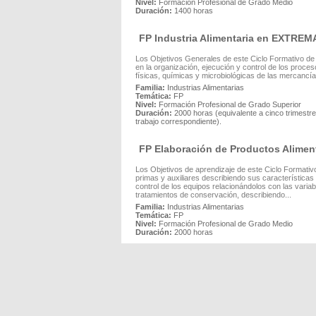
Nivel:
Formación Profesional de Grado Medio
Duración:
1400 horas
FP Industria Alimentaria en EXTRE
Los Objetivos Generales de este Ciclo Formativo de FP
en la organización, ejecución y control de los proceso
físicas, químicas y microbiológicas de las mercancías
Familia:
Industrias Alimentarias
Temática:
FP
Nivel:
Formación Profesional de Grado Superior
Duración:
2000 horas (equivalente a cinco trimest
trabajo correspondiente).
FP Elaboración de Productos Alim
Los Objetivos de aprendizaje de este Ciclo Formativo
primas y auxiliares describiendo sus característica
control de los equipos relacionándolos con las variabl
tratamientos de conservación, describiendo...
Familia:
Industrias Alimentarias
Temática:
FP
Nivel:
Formación Profesional de Grado Medio
Duración:
2000 horas