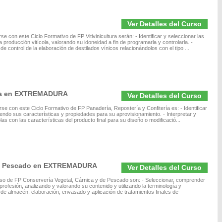
Ver Detalles del Curso
e con este Ciclo Formativo de FP Vitivinicultura serán: - Identificar y seleccionar las
producción vitícola, valorando su idoneidad a fin de programarla y controlarla. -
e control de la elaboración de destilados vínicos relacionándolos con el tipo ...
ería en EXTREMADURA
Ver Detalles del Curso
rse con este Ciclo Formativo de FP Panadería, Repostería y Confitería es: - Identificar
iendo sus características y propiedades para su aprovisionamiento. - Interpretar y
las con las características del producto final para su diseño o modificació...
 de Pescado en EXTREMADURA
Ver Detalles del Curso
so de FP Conservería Vegetal, Cárnica y de Pescado son: - Seleccionar, comprender
profesión, analizando y valorando su contenido y utilizando la terminología y
 de almacén, elaboración, envasado y aplicación de tratamientos finales de