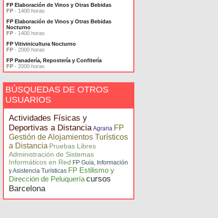
FP Elaboración de Vinos y Otras Bebidas
FP
- 1400 horas
FP Elaboración de Vinos y Otras Bebidas
Nocturno
FP
- 1400 horas
FP Vitivinicultura Nocturno
FP
- 2000 horas
FP Panadería, Repostería y Confitería
FP
- 2000 horas
BÚSQUEDAS DE OTROS
USUARIOS
Actividades Físicas y
Deportivas a Distancia
FP
Agraria
Gestión de Alojamientos Turísticos
a Distancia
Pruebas Libres
Administración de Sistemas
Informáticos en Red
FP Guía, Información
FP Estilismo y
y Asistencia Turísticas
cursos
Dirección de Peluquería
Barcelona