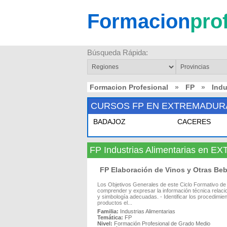
Formacion
pro
Búsqueda Rápida:
Formacion Profesional
»
FP
»
Indu
CURSOS FP EN EXTREMADUR
BADAJOZ
CACERES
FP Industrias Alimentarias en
FP Elaboración de Vinos y Otras 
Los Objetivos Generales de este Ciclo Formativo de 
comprender y expresar la información técnica relacio
y simbología adecuadas. - Identificar los procedimi
productos el...
Familia:
Industrias Alimentarias
Temática:
FP
Nivel:
Formación Profesional de Grado Medio