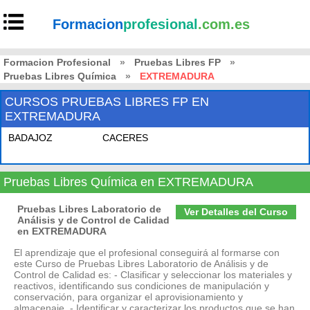
Formacion
profesional
.com.es
Formacion Profesional
»
Pruebas Libres FP
»
Pruebas Libres Química
»
EXTREMADURA
CURSOS PRUEBAS LIBRES FP EN
EXTREMADURA
BADAJOZ
CACERES
Pruebas Libres Química en EXTREMADURA
Pruebas Libres Laboratorio de
Ver Detalles del Curso
Análisis y de Control de Calidad
en EXTREMADURA
El aprendizaje que el profesional conseguirá al formarse con
este Curso de Pruebas Libres Laboratorio de Análisis y de
Control de Calidad es: - Clasificar y seleccionar los materiales y
reactivos, identificando sus condiciones de manipulación y
conservación, para organizar el aprovisionamiento y
almacenaje. - Identificar y caracterizar los productos que se han