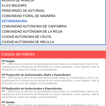
REGIÓN DE MURCIA
ILLES BALEARS
PRINCIPADO DE ASTURIAS
COMUNIDAD FORAL DE NAVARRA
EXTREMADURA
COMUNIDAD AUTÓNOMA DE CANTABRIA
COMUNIDAD AUTÓNOMA DE LA RIOJA
CIUDAD AUTONOMA DE CEUTA
CIUDAD AUTONOMA DE MELILLA
Cursos de Interés
FP Imagen
FP
- 2000 horas (a efectos de equivalencia estas horas se considerarán como si se
organizaran en 5 trimestres de formación en centro educativo, como máximo, más la
formación en centro de trabajo correspondiente).
FP Producción de Audiovisuales, Radio y Espectáculos
FP
- 2000 horas (a efectos de equivalencia estas horas se considerarán como si se
organizaran en 5 trimestres de formación en centro educativo, como máximo, más la
formación en centro de trabajo correspondiente).
FP Realización de Audiovisuales y Espectáculos
FP
- 2000 horas (a efectos de equivalencia estas horas se considerarán como si se
organizaran en 5 trimestres de formación en centro educativo, como máximo, mas la
formación en centro de trabajo correspondiente).
FP Sonido
FP
- 2000 horas (a efectos de equivalencia estas horas se considerarán como si se