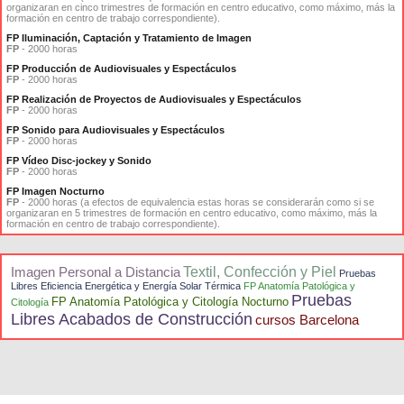
organizaran en cinco trimestres de formación en centro educativo, como máximo, más la
formación en centro de trabajo correspondiente).
FP Iluminación, Captación y Tratamiento de Imagen
FP
- 2000 horas
FP Producción de Audiovisuales y Espectáculos
FP
- 2000 horas
FP Realización de Proyectos de Audiovisuales y Espectáculos
FP
- 2000 horas
FP Sonido para Audiovisuales y Espectáculos
FP
- 2000 horas
FP Vídeo Disc-jockey y Sonido
FP
- 2000 horas
FP Imagen Nocturno
FP
- 2000 horas (a efectos de equivalencia estas horas se considerarán como si se
organizaran en 5 trimestres de formación en centro educativo, como máximo, más la
formación en centro de trabajo correspondiente).
Imagen Personal a Distancia
Textil, Confección y Piel
Pruebas
Libres Eficiencia Energética y Energía Solar Térmica
FP Anatomía Patológica y
Pruebas
FP Anatomía Patológica y Citología Nocturno
Citología
Libres Acabados de Construcción
cursos Barcelona