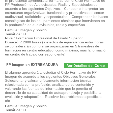
El profesional aprenderá al formarse con el Ciclo Formativo de
FP Producción de Audiovisuales, Radio y Espectáculos de
acuerdo a los siguientes Objetivos: - Conocer e interpretar las
estructuras organizativas, funcionales y productivas del sector
audiovisual, radiofónico y espectáculos. - Comprender las bases
tecnológicas de los equipamientos técnicos que intervienen en
la producción de audiovisuales, radio y espect&aa...
Familia:
Imagen y Sonido
Temática:
FP
Nivel:
Formación Profesional de Grado Superior
Duración:
2000 horas (a efectos de equivalencia estas horas
se considerarán como si se organizaran en 5 trimestres de
formación en centro educativo, como máximo, más la formación
en centro de trabajo correspondiente).
FP Imagen en EXTREMADURA
Ver Detalles del Curso
El alumno aprenderá al estudiar el Ciclo Formativo de FP
Imagen de acuerdo a los siguientes Objetivos Generales: -
Seleccionar y valorar críticamente información técnica
relacionada con la profesión, analizando su contenido y
valorando las fuentes de información que le permita el
desarrollo de su capacidad de autoaprendizaje y posibilite la
evolución y adaptación - Resolver los problemas específicos,
téc...
Familia:
Imagen y Sonido
Temática:
FP