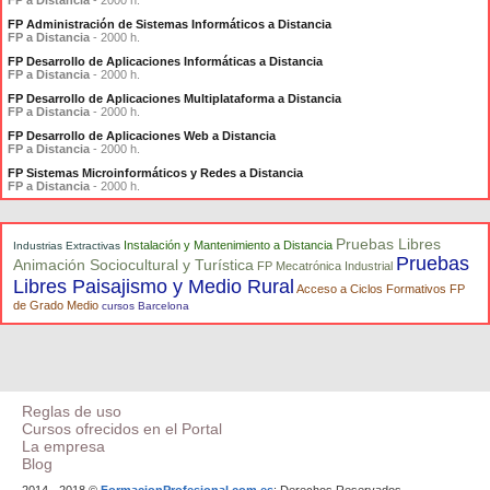
FP a Distancia
- 2000 h.
FP Administración de Sistemas Informáticos a Distancia
FP a Distancia
- 2000 h.
FP Desarrollo de Aplicaciones Informáticas a Distancia
FP a Distancia
- 2000 h.
FP Desarrollo de Aplicaciones Multiplataforma a Distancia
FP a Distancia
- 2000 h.
FP Desarrollo de Aplicaciones Web a Distancia
FP a Distancia
- 2000 h.
FP Sistemas Microinformáticos y Redes a Distancia
FP a Distancia
- 2000 h.
Pruebas Libres
Instalación y Mantenimiento a Distancia
Industrias Extractivas
Pruebas
Animación Sociocultural y Turística
FP Mecatrónica Industrial
Libres Paisajismo y Medio Rural
Acceso a Ciclos Formativos FP
de Grado Medio
cursos Barcelona
Reglas de uso
Cursos ofrecidos en el Portal
La empresa
Blog