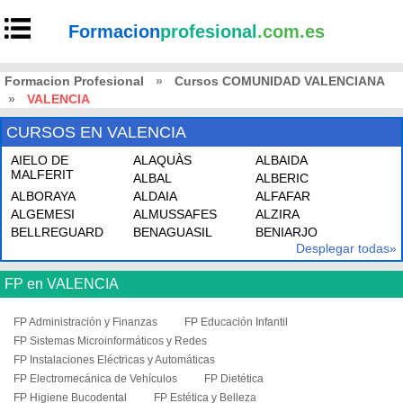
Formacion
profesional
.com.es
Formacion Profesional
»
Cursos COMUNIDAD VALENCIANA
»
VALENCIA
CURSOS EN VALENCIA
AIELO DE
ALAQUÀS
ALBAIDA
MALFERIT
ALBAL
ALBERIC
ALBORAYA
ALDAIA
ALFAFAR
ALGEMESI
ALMUSSAFES
ALZIRA
BELLREGUARD
BENAGUASIL
BENIARJO
Desplegar todas»
FP en VALENCIA
FP Administración y Finanzas
FP Educación Infantil
FP Sistemas Microinformáticos y Redes
FP Instalaciones Eléctricas y Automáticas
FP Electromecánica de Vehículos
FP Dietética
FP Higiene Bucodental
FP Estética y Belleza