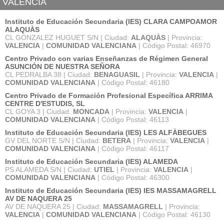
VALENCIA
Instituto de Educación Secundaria (IES) CLARA CAMPOAMOR
ALAQUÀS
CL GONZALEZ HUGUET S/N | Ciudad:
ALAQUÀS
| Provincia:
VALENCIA
|
COMUNIDAD VALENCIANA
| Código Postal: 46970
Centro Privado con varias Enseñanzas de Régimen General
ASUNCIÓN DE NUESTRA SEÑORA
CL PEDRALBA 38 | Ciudad:
BENAGUASIL
| Provincia:
VALENCIA
|
COMUNIDAD VALENCIANA
| Código Postal: 46180
Centro Privado de Formación Profesional Específica ARRIMA
CENTRE D'ESTUDIS, SL
CL GOYA 3 | Ciudad:
MONCADA
| Provincia:
VALENCIA
|
COMUNIDAD VALENCIANA
| Código Postal: 46113
Instituto de Educación Secundaria (IES) LES ALFÀBEGUES
GV DEL NORTE S/N | Ciudad:
BETERA
| Provincia:
VALENCIA
|
COMUNIDAD VALENCIANA
| Código Postal: 46117
Instituto de Educación Secundaria (IES) ALAMEDA
PS ALAMEDA S/N | Ciudad:
UTIEL
| Provincia:
VALENCIA
|
COMUNIDAD VALENCIANA
| Código Postal: 46300
Instituto de Educación Secundaria (IES) IES MASSAMAGRELL
AV DE NAQUERA 25
AV DE NAQUERA 25 | Ciudad:
MASSAMAGRELL
| Provincia:
VALENCIA
|
COMUNIDAD VALENCIANA
| Código Postal: 46130