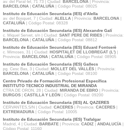
av. del Paral·lel, 71 73 | Ciudad:
BARCELONA
| Provincia:
BARCELONA
|
CATALUÑA
| Código Postal: 08025
Instituto de Educación Secundaria (IES) d'Alella
av. del Bosquet, 7 | Ciudad:
ALELLA
| Provincia:
BARCELONA
|
CATALUÑA
| Código Postal: 08328
Instituto de Educación Secundaria (IES) Alexandre Galí
c. Miquel Servet, s/n | Ciudad:
SANT PERE DE RIBES
| Provincia:
BARCELONA
|
CATALUÑA
| Código Postal: 08812
Instituto de Educación Secundaria (IES) Eduard Fontserè
c. Mimoses, 31 | Ciudad:
HOSPITALET DE LLOBREGAT (L')
|
Provincia:
BARCELONA
|
CATALUÑA
| Código Postal: 08905
Instituto de Educación Secundaria (IES) Gallecs
pg. Cesc Bas, 3 | Ciudad:
MOLLET DEL VALLÈS
| Provincia:
BARCELONA
|
CATALUÑA
| Código Postal: 08100
Centro Privado de Formación Profesional Específica
INSTITUTO TECNICO INDUSTRIAL DE MIRANDA
CTRA.DE ORON, 28 | Ciudad:
MIRANDA DE EBRO
| Provincia:
BURGOS
|
CASTILLA Y LEÓN
| Código Postal: 09200
Instituto de Educación Secundaria (IES) AL QAZERES
CERVANTES,S/N | Ciudad:
CACERES
| Provincia:
CACERES
|
EXTREMADURA
| Código Postal: 10005
Instituto de Educación Secundaria (IES) Trafalgar
Madrid, 4 | Ciudad:
BARBATE
| Provincia:
CADIZ
|
ANDALUCÍA
|
Código Postal: 11160