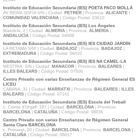
Instituto de Educación Secundaria (IES) POETA PACO MOLLÀ
AV REINA SOFÍA S/N | Ciudad:
PETRER
| Provincia:
ALICANTE
|
COMUNIDAD VALENCIANA
| Código Postal: 03610
Instituto de Educación Secundaria (IES) Los Ángeles
Maestría, 2 | Ciudad:
ALMERIA
| Provincia:
ALMERIA
|
ANDALUCÍA
| Código Postal: 04008
Instituto de Educación Secundaria (IES) IES CIUDAD JARDÍN
LA RETAMA S/Nº | Ciudad:
BADAJOZ
| Provincia:
BADAJOZ
|
EXTREMADURA
| Código Postal: 06010
Instituto de Educación Secundaria (IES) IES NA CAMEL·LA
MESTRIA, S/N | Ciudad:
MANACOR
| Provincia:
BALEARES
|
ILLES BALEARS
| Código Postal: 07500
Centro Privado con varias Enseñanzas de Régimen General ES
LICEU
CABANA, 31 | Ciudad:
MARRATXI
| Provincia:
BALEARES
|
ILLES
BALEARS
| Código Postal: 07141
Instituto de Educación Secundaria (IES) Escola del Treball
c. Comte d'Urgell, 187 | Ciudad:
BARCELONA
| Provincia:
BARCELONA
|
CATALUÑA
| Código Postal: 08036
Centro Privado con varias Enseñanzas de Régimen General
Santa Clara BARCELONA
c. Pomaret, 20 | Ciudad:
BARCELONA
| Provincia:
BARCELONA
|
CATALUÑA
| Código Postal: 08017