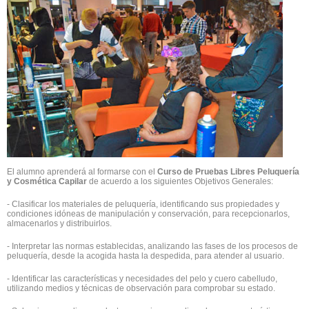
El alumno aprenderá al formarse con el
Curso de Pruebas Libres Peluquería
y Cosmética Capilar
de acuerdo a los siguientes Objetivos Generales:
- Clasificar los materiales de peluquería, identificando sus propiedades y
condiciones idóneas de manipulación y conservación, para recepcionarlos,
almacenarlos y distribuirlos.
- Interpretar las normas establecidas, analizando las fases de los procesos de
peluquería, desde la acogida hasta la despedida, para atender al usuario.
- Identificar las características y necesidades del pelo y cuero cabelludo,
utilizando medios y técnicas de observación para comprobar su estado.