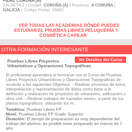
PIDAL CORUÑA (A)
ZALAETA,2 | Ciudad:
CORUÑA (A)
| Provincia:
A CORUÑA
|
GALICIA
| Código Postal: 15002
VER TODAS LAS ACADEMIAS DÓNDE PUEDES
ESTUDIAR EL PRUEBAS LIBRES PELUQUERÍA Y
COSMÉTICA CAPILAR
OTRA FORMACIÓN INTERESANTE
Ver Detalles del Curso
Pruebas Libres Proyectos
Urbanísticos y Operaciones Topográficas
El profesional aprenderá al formarse con el Curso de Pruebas
Libres Proyectos Urbanísticos y Operaciones Topográficas de
acuerdo a los siguientes Objetivos: - Realizar procesos de toma,
interpretación y representación de datos como base a la
definición y realización de proyectos de urbanismo, edificación u
obra civil. - Realizar trabajos de trazados viarios, a partir de los
planos topográficos, utilizando los m...
Temática:
Pruebas Libres FP
Nivel:
Pruebas Libres FP Grado Superior
Duración:
El tiempo de preparación es muy dependiente del
trabajo del alumno: es posible estar preparado en menos de 1
año