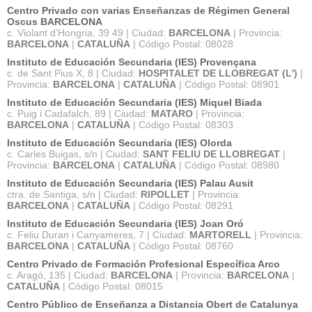
Centro Privado con varias Enseñanzas de Régimen General
Oscus BARCELONA
c. Violant d'Hongria, 39 49 | Ciudad:
BARCELONA
| Provincia:
BARCELONA
|
CATALUÑA
| Código Postal: 08028
Instituto de Educación Secundaria (IES) Provençana
c. de Sant Pius X, 8 | Ciudad:
HOSPITALET DE LLOBREGAT (L')
|
Provincia:
BARCELONA
|
CATALUÑA
| Código Postal: 08901
Instituto de Educación Secundaria (IES) Miquel Biada
c. Puig i Cadafalch, 89 | Ciudad:
MATARO
| Provincia:
BARCELONA
|
CATALUÑA
| Código Postal: 08303
Instituto de Educación Secundaria (IES) Olorda
c. Carles Buigas, s/n | Ciudad:
SANT FELIU DE LLOBREGAT
|
Provincia:
BARCELONA
|
CATALUÑA
| Código Postal: 08980
Instituto de Educación Secundaria (IES) Palau Ausit
ctra. de Santiga, s/n | Ciudad:
RIPOLLET
| Provincia:
BARCELONA
|
CATALUÑA
| Código Postal: 08291
Instituto de Educación Secundaria (IES) Joan Oró
c. Feliu Duran i Canyameres, 7 | Ciudad:
MARTORELL
| Provincia:
BARCELONA
|
CATALUÑA
| Código Postal: 08760
Centro Privado de Formación Profesional Específica Arco
c. Aragó, 135 | Ciudad:
BARCELONA
| Provincia:
BARCELONA
|
CATALUÑA
| Código Postal: 08015
Centro Público de Enseñanza a Distancia Obert de Catalunya