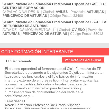
Centro Privado de Formación Profesional Específica GALILEO
CENTRO DE FORMACIÓN
C/ PALACIO VALDÉS, 8. | Ciudad:
AVILES
| Provincia:
ASTURIAS
|
PRINCIPADO DE ASTURIAS
| Código Postal: 33400
Centro Privado de Formación Profesional Específica ESCUELA
DE TURISMO DE ASTURIAS
AVDA DE LOS MONUMENTOS, 11 | Ciudad:
OVIEDO
| Provincia:
ASTURIAS
|
PRINCIPADO DE ASTURIAS
| Código Postal: 33012
OTRA FORMACIÓN INTERESANTE
Ver Detalles del Curso
FP Secretariado
El alumno aprenderá al formarse con el Ciclo Formativo de FP
Secretariado de acuerdo a los siguientes Objetivos: - Interpretar
las relaciones funcionales y el flujo básico de información
interno y externo de empresas tipo. - Interpretar y aplicar las
normas mercantiles, laborales y fiscales básicas y de
procedimiento administrativo para la tramitación y
cumplimentación de documentación derivada de la
administración y ...
Temática:
FP
Nivel:
Formación Profesional de Grado Superior
Duración:
1300 horas (equivalente a tres trimestres de