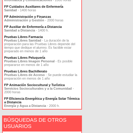
Informática y Comunicaciones
- 2000 horas
FP Cuidados Auxiliares de Enfermería
Sanidad
- 1400 horas
FP Administración y Finanzas
Administración y Gestión
- 2000 horas
FP Auxiliar de Enfermería a Distancia
Sanidad a Distancia
- 1400 h.
Pruebas Libres Farmacia
Pruebas Libres Sanidad
- La duración de la
preparación para las Pruebas Libres depende del
tiempo que dedique el alumno. Es factible estar
preparado en menos de 1 año
Pruebas Libres Peluquería
Pruebas Libres Imagen Personal
- Es posible
prepararse en menos de 1 año
Pruebas Libres Bachillerato
Pruebas Libres de Acceso
- Se puede estudiar la
preparación en menos de 1 año
FP Animación Sociocultural y Turística
Servicios Socioculturales y a la Comunidad
-
2000 horas
FP Eficiencia Energética y Energía Solar Térmica
a Distancia
Energía y Agua a Distancia
- 2000 h.
BÚSQUEDAS DE OTROS
USUARIOS