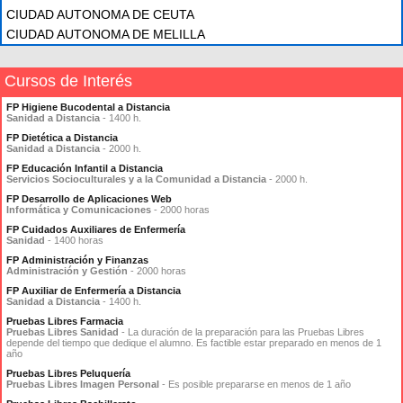
CIUDAD AUTONOMA DE CEUTA
CIUDAD AUTONOMA DE MELILLA
Cursos de Interés
FP Higiene Bucodental a Distancia
Sanidad a Distancia
- 1400 h.
FP Dietética a Distancia
Sanidad a Distancia
- 2000 h.
FP Educación Infantil a Distancia
Servicios Socioculturales y a la Comunidad a Distancia
- 2000 h.
FP Desarrollo de Aplicaciones Web
Informática y Comunicaciones
- 2000 horas
FP Cuidados Auxiliares de Enfermería
Sanidad
- 1400 horas
FP Administración y Finanzas
Administración y Gestión
- 2000 horas
FP Auxiliar de Enfermería a Distancia
Sanidad a Distancia
- 1400 h.
Pruebas Libres Farmacia
Pruebas Libres Sanidad
- La duración de la preparación para las Pruebas Libres
depende del tiempo que dedique el alumno. Es factible estar preparado en menos de 1
año
Pruebas Libres Peluquería
Pruebas Libres Imagen Personal
- Es posible prepararse en menos de 1 año