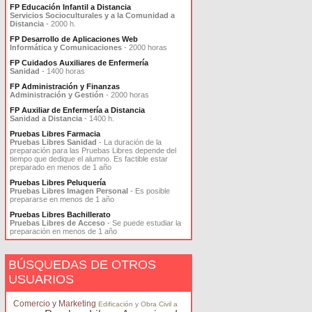
FP Educación Infantil a Distancia
Servicios Socioculturales y a la Comunidad a
Distancia
- 2000 h.
FP Desarrollo de Aplicaciones Web
Informática y Comunicaciones
- 2000 horas
FP Cuidados Auxiliares de Enfermería
Sanidad
- 1400 horas
FP Administración y Finanzas
Administración y Gestión
- 2000 horas
FP Auxiliar de Enfermería a Distancia
Sanidad a Distancia
- 1400 h.
Pruebas Libres Farmacia
Pruebas Libres Sanidad
- La duración de la
preparación para las Pruebas Libres depende del
tiempo que dedique el alumno. Es factible estar
preparado en menos de 1 año
Pruebas Libres Peluquería
Pruebas Libres Imagen Personal
- Es posible
prepararse en menos de 1 año
Pruebas Libres Bachillerato
Pruebas Libres de Acceso
- Se puede estudiar la
preparación en menos de 1 año
BÚSQUEDAS DE OTROS
USUARIOS
Comercio y Marketing
Edificación y Obra Civil a