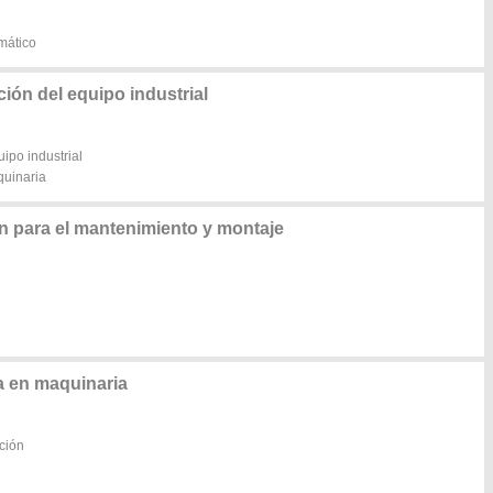
mático
ón del equipo industrial
ipo industrial
quinaria
n para el mantenimiento y montaje
 en maquinaria
ción