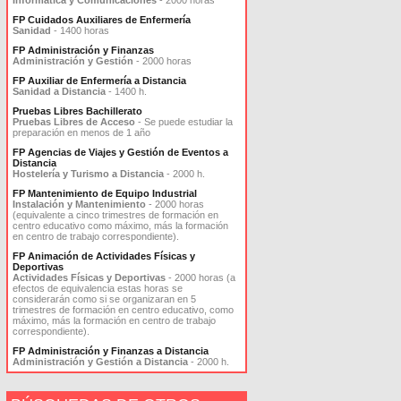
Informática y Comunicaciones
- 2000 horas
FP Cuidados Auxiliares de Enfermería
Sanidad
- 1400 horas
FP Administración y Finanzas
Administración y Gestión
- 2000 horas
FP Auxiliar de Enfermería a Distancia
Sanidad a Distancia
- 1400 h.
Pruebas Libres Bachillerato
Pruebas Libres de Acceso
- Se puede estudiar la
preparación en menos de 1 año
FP Agencias de Viajes y Gestión de Eventos a
Distancia
Hostelería y Turismo a Distancia
- 2000 h.
FP Mantenimiento de Equipo Industrial
Instalación y Mantenimiento
- 2000 horas
(equivalente a cinco trimestres de formación en
centro educativo como máximo, más la formación
en centro de trabajo correspondiente).
FP Animación de Actividades Físicas y
Deportivas
Actividades Físicas y Deportivas
- 2000 horas (a
efectos de equivalencia estas horas se
considerarán como si se organizaran en 5
trimestres de formación en centro educativo, como
máximo, más la formación en centro de trabajo
correspondiente).
FP Administración y Finanzas a Distancia
Administración y Gestión a Distancia
- 2000 h.