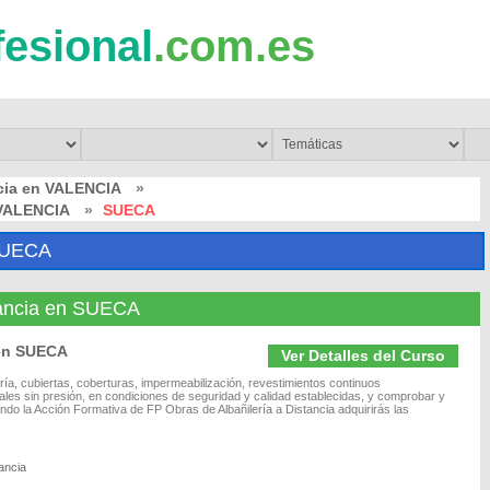
fesional
.com.es
cia en VALENCIA
»
n VALENCIA
»
SUECA
SUECA
stancia en SUECA
 en SUECA
Ver Detalles del Curso
ería, cubiertas, coberturas, impermeabilización, revestimientos continuos
les sin presión, en condiciones de seguridad y calidad establecidas, y comprobar y
ndo la Acción Formativa de FP Obras de Albañilería a Distancia adquirirás las
ancia