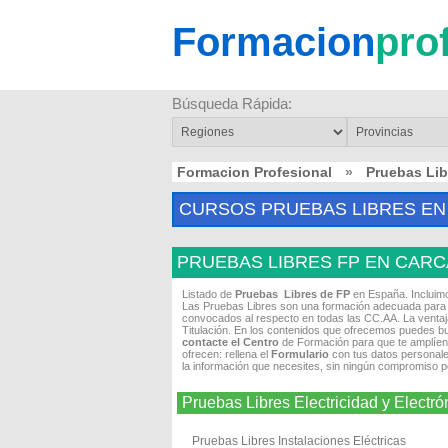
Formacion
pro
Búsqueda Rápida:
Formacion Profesional
»
Pruebas Li
CURSOS PRUEBAS LIBRES EN
PRUEBAS LIBRES FP EN CARC
Listado de
Pruebas Libres de FP
en España. Incluim
Las Pruebas Libres son una formación adecuada para t
convocados al respecto en todas las CC.AA. La ventaja
Titulación. En los contenidos que ofrecemos puedes bu
contacte el Centro
de Formación para que te amplíen
ofrecen: rellena el
Formulario
con tus datos personales
la información que necesites, sin ningún compromiso po
Pruebas Libres Electricidad y Elec
Pruebas Libres Instalaciones Eléctricas