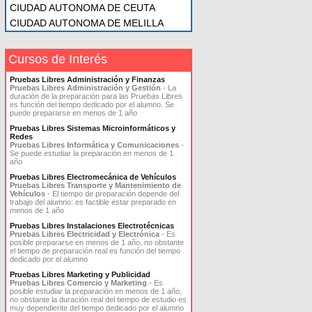
CIUDAD AUTONOMA DE CEUTA
CIUDAD AUTONOMA DE MELILLA
Cursos de Interés
Pruebas Libres Administración y Finanzas
Pruebas Libres Administración y Gestión
- La
duración de la preparación para las Pruebas Libres
es función del tiempo dedicado por el alumno. Se
puede prepararse en menos de 1 año
Pruebas Libres Sistemas Microinformáticos y
Redes
Pruebas Libres Informática y Comunicaciones
-
Se puede estudiar la preparación en menos de 1
año
Pruebas Libres Electromecánica de Vehículos
Pruebas Libres Transporte y Mantenimiento de
Vehículos
- El tiempo de preparación depende del
trabajo del alumno: es factible estar preparado en
menos de 1 año
Pruebas Libres Instalaciones Electrotécnicas
Pruebas Libres Electricidad y Electrónica
- Es
posible prepararse en menos de 1 año, no obstante
el tiempo de preparación real es función del tiempo
dedicado por el alumno
Pruebas Libres Marketing y Publicidad
Pruebas Libres Comercio y Marketing
- Es
posible estudiar la preparación en menos de 1 año,
no obstante la duración real del tiempo de estudio es
muy dependiente del tiempo dedicado por el alumno