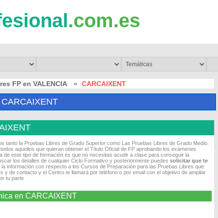
fesional
.com.es
bres FP en VALENCIA
»
CARCAIXENT
 CARCAIXENT
AIXENT
os tanto la Pruebas Libres de Grado Superior como Las Pruebas Libres de Grado Medio.
odos aquellos que quieran obtener el Título Oficial de FP aprobando los exámenes
 de este tipo de formación es que no necesitas acudir a clase para conseguir la
scar los detalles de cualquier Ciclo Formativo y posteriormente puedes
solicitar que te
 la información con respecto a los Cursos de Preparación para las Pruebas Libres que
 y de contacto y el Centro te llamará por teléfono o por email con el objetivo de ampliar
r tu parte
trónica en CARCAIXENT