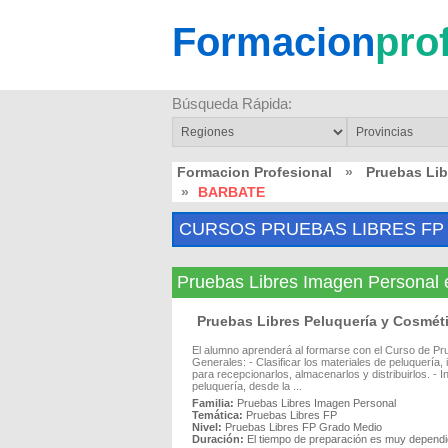
Formacion
pro
Búsqueda Rápida:
Formacion Profesional
»
Pruebas Lib
»
BARBATE
CURSOS PRUEBAS LIBRES FP
Pruebas Libres Imagen Persona
Pruebas Libres Peluquería y Cosmét
El alumno aprenderá al formarse con el Curso de Pru
Generales: - Clasificar los materiales de peluquería
para recepcionarlos, almacenarlos y distribuirlos. - 
peluquería, desde la ...
Familia:
Pruebas Libres Imagen Personal
Temática:
Pruebas Libres FP
Nivel:
Pruebas Libres FP Grado Medio
Duración:
El tiempo de preparación es muy dependi