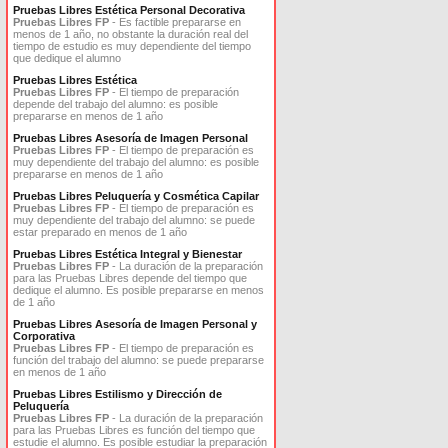
Pruebas Libres Estética Personal Decorativa
Pruebas Libres FP
- Es factible prepararse en
menos de 1 año, no obstante la duración real del
tiempo de estudio es muy dependiente del tiempo
que dedique el alumno
Pruebas Libres Estética
Pruebas Libres FP
- El tiempo de preparación
depende del trabajo del alumno: es posible
prepararse en menos de 1 año
Pruebas Libres Asesoría de Imagen Personal
Pruebas Libres FP
- El tiempo de preparación es
muy dependiente del trabajo del alumno: es posible
prepararse en menos de 1 año
Pruebas Libres Peluquería y Cosmética Capilar
Pruebas Libres FP
- El tiempo de preparación es
muy dependiente del trabajo del alumno: se puede
estar preparado en menos de 1 año
Pruebas Libres Estética Integral y Bienestar
Pruebas Libres FP
- La duración de la preparación
para las Pruebas Libres depende del tiempo que
dedique el alumno. Es posible prepararse en menos
de 1 año
Pruebas Libres Asesoría de Imagen Personal y
Corporativa
Pruebas Libres FP
- El tiempo de preparación es
función del trabajo del alumno: se puede prepararse
en menos de 1 año
Pruebas Libres Estilismo y Dirección de
Peluquería
Pruebas Libres FP
- La duración de la preparación
para las Pruebas Libres es función del tiempo que
estudie el alumno. Es posible estudiar la preparación