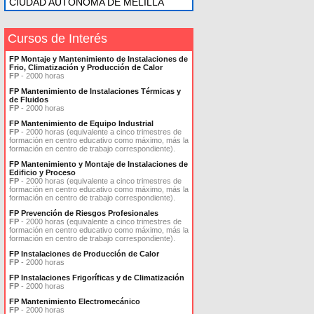
CIUDAD AUTONOMA DE MELILLA
Cursos de Interés
FP Montaje y Mantenimiento de Instalaciones de
Frio, Climatización y Producción de Calor
FP
- 2000 horas
FP Mantenimiento de Instalaciones Térmicas y
de Fluidos
FP
- 2000 horas
FP Mantenimiento de Equipo Industrial
FP
- 2000 horas (equivalente a cinco trimestres de
formación en centro educativo como máximo, más la
formación en centro de trabajo correspondiente).
FP Mantenimiento y Montaje de Instalaciones de
Edificio y Proceso
FP
- 2000 horas (equivalente a cinco trimestres de
formación en centro educativo como máximo, más la
formación en centro de trabajo correspondiente).
FP Prevención de Riesgos Profesionales
FP
- 2000 horas (equivalente a cinco trimestres de
formación en centro educativo como máximo, más la
formación en centro de trabajo correspondiente).
FP Instalaciones de Producción de Calor
FP
- 2000 horas
FP Instalaciones Frigoríficas y de Climatización
FP
- 2000 horas
FP Mantenimiento Electromecánico
FP
- 2000 horas