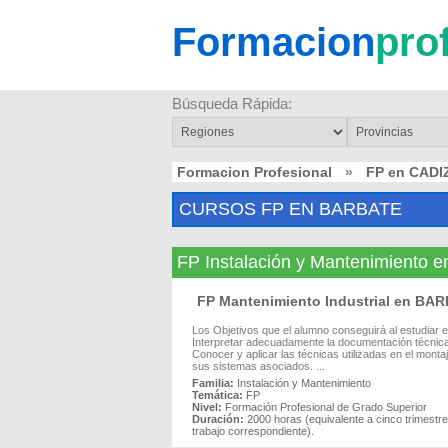
Formacion
pro
Búsqueda Rápida:
Formacion Profesional
»
FP en CADI
CURSOS FP EN BARBATE
FP Instalación y Mantenimiento
FP Mantenimiento Industrial en BA
Los Objetivos que el alumno conseguirá al estudiar e
Interpretar adecuadamente la documentación técnica 
Conocer y aplicar las técnicas utilizadas en el monta
sus sistemas asociados. ...
Familia:
Instalación y Mantenimiento
Temática:
FP
Nivel:
Formación Profesional de Grado Superior
Duración:
2000 horas (equivalente a cinco trimest
trabajo correspondiente).