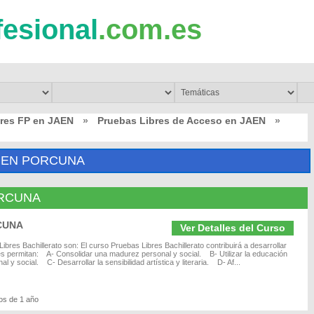
fesional
.com.es
bres FP en JAEN
»
Pruebas Libres de Acceso en JAEN
»
 EN PORCUNA
PORCUNA
RCUNA
Ver Detalles del Curso
res Bachillerato son: El curso Pruebas Libres Bachillerato contribuirá a desarrollar
es permitan: A- Consolidar una madurez personal y social. B- Utilizar la educación
al y social. C- Desarrollar la sensibilidad artística y literaria. D- Af...
os de 1 año