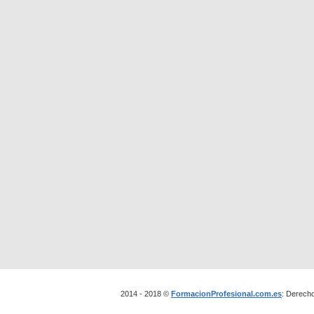
2014 - 2018 ©
FormacionProfesional.com.es
: Derech