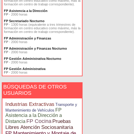
formación en centro educativo como máximo, más la
formación en centro de trabajo correspondiente).
FP Asistencia a la Dirección
FP
- 2000 horas
FP Secretariado Nocturno
FP
- 1300 horas (equivalente a tres trimestres de
formación en centro educativo como máximo, más la
formación en centro de trabajo correspondiente).
FP Administración y Finanzas
FP
- 2000 horas
FP Administración y Finanzas Nocturno
FP
- 2000 horas
FP Gestión Administrativa Nocturno
FP
- 2000 horas
FP Gestión Administrativa
FP
- 2000 horas
BÚSQUEDAS DE OTROS
USUARIOS
Industrias Extractivas
Transporte y
FP
Mantenimiento de Vehículos
Asistencia a la Dirección a
FP Cocina
Pruebas
Distancia
Libres Atención Sociosanitaria
FP Mantenimiento y Montaje de