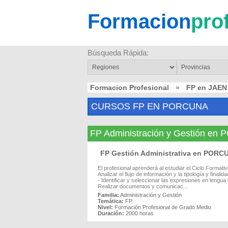
Formacion
pro
Búsqueda Rápida:
Formacion Profesional
»
FP en JAEN
CURSOS FP EN PORCUNA
FP Administración y Gestión e
FP Gestión Administrativa en PORC
El profesional aprenderá al estudiar el Ciclo Format
Analizar el flujo de información y la tipología y fina
- Identificar y seleccionar las expresiones en lengu
Realizar documentos y comunicac...
Familia:
Administración y Gestión
Temática:
FP
Nivel:
Formación Profesional de Grado Medio
Duración:
2000 horas