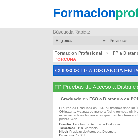
Formacion
pro
Búsqueda Rápida:
Formacion Profesional
»
FP a Distan
PORCUNA
CURSOS FP A DISTANCIA EN 
FP Pruebas de Acceso a Distan
Graduado en ESO a Distancia en P
El curso de Graduado en ESO a Distancia tiene un
Obligatoria. Alcanza de manera fácil y cómoda el ni
especializada en las materias que más te interesan. P
podrás: &nb...
Familia:
Pruebas de Acceso a Distancia
Temática:
FP a Distancia
Nivel:
Pruebas de Acceso a Distancia
Duración:
1400 h.