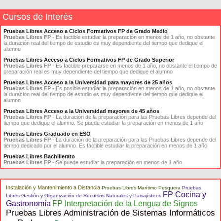
Cursos de Interés
Pruebas Libres Acceso a Ciclos Formativos FP de Grado Medio
Pruebas Libres FP
- Es factible estudiar la preparación en menos de 1 año, no obstante
la duración real del tiempo de estudio es muy dependiente del tiempo que dedique el
alumno
Pruebas Libres Acceso a Ciclos Formativos FP de Grado Superior
Pruebas Libres FP
- Es factible prepararse en menos de 1 año, no obstante el tiempo de
preparación real es muy dependiente del tiempo que dedique el alumno
Pruebas Libres Acceso a la Universidad para mayores de 25 años
Pruebas Libres FP
- Es posible estudiar la preparación en menos de 1 año, no obstante
la duración real del tiempo de estudio es muy dependiente del tiempo que dedique el
alumno
Pruebas Libres Acceso a la Universidad mayores de 45 años
Pruebas Libres FP
- La duración de la preparación para las Pruebas Libres depende del
tiempo que dedique el alumno. Se puede estudiar la preparación en menos de 1 año
Pruebas Libres Graduado en ESO
Pruebas Libres FP
- La duración de la preparación para las Pruebas Libres depende del
tiempo dedicado por el alumno. Es factible estudiar la preparación en menos de 1 año
Pruebas Libres Bachillerato
Pruebas Libres FP
- Se puede estudiar la preparación en menos de 1 año
Instalación y Mantenimiento a Distancia
Pruebas Libres Marítimo Pesquera
Pruebas
FP Cocina y
Libres Gestión y Organización de Recursos Naturales y Paisajísticos
Gastronomía
FP Interpretación de la Lengua de Signos
Pruebas Libres Administración de Sistemas Informáticos