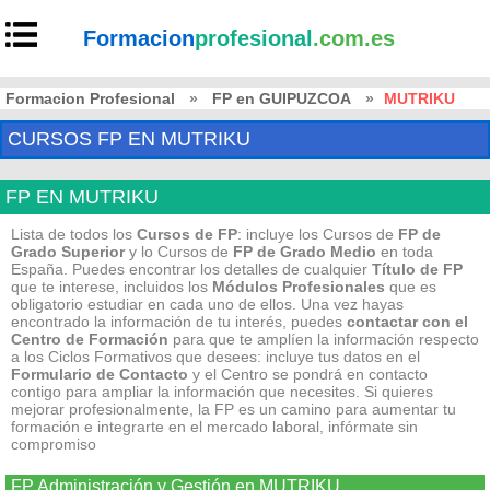
Formacion
profesional
.com.es
Formacion Profesional
»
FP en GUIPUZCOA
»
MUTRIKU
CURSOS FP EN MUTRIKU
FP EN MUTRIKU
Lista de todos los
Cursos de FP
: incluye los Cursos de
FP de
Grado Superior
y lo Cursos de
FP de Grado Medio
en toda
España. Puedes encontrar los detalles de cualquier
Título de FP
que te interese, incluidos los
Módulos Profesionales
que es
obligatorio estudiar en cada uno de ellos. Una vez hayas
encontrado la información de tu interés, puedes
contactar con el
Centro de Formación
para que te amplíen la información respecto
a los Ciclos Formativos que desees: incluye tus datos en el
Formulario de Contacto
y el Centro se pondrá en contacto
contigo para ampliar la información que necesites. Si quieres
mejorar profesionalmente, la FP es un camino para aumentar tu
formación e integrarte en el mercado laboral, infórmate sin
compromiso
FP Administración y Gestión en MUTRIKU