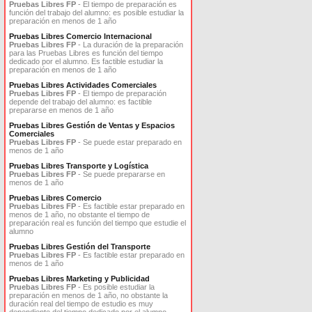
Pruebas Libres FP
- El tiempo de preparación es
función del trabajo del alumno: es posible estudiar la
preparación en menos de 1 año
Pruebas Libres Comercio Internacional
Pruebas Libres FP
- La duración de la preparación
para las Pruebas Libres es función del tiempo
dedicado por el alumno. Es factible estudiar la
preparación en menos de 1 año
Pruebas Libres Actividades Comerciales
Pruebas Libres FP
- El tiempo de preparación
depende del trabajo del alumno: es factible
prepararse en menos de 1 año
Pruebas Libres Gestión de Ventas y Espacios
Comerciales
Pruebas Libres FP
- Se puede estar preparado en
menos de 1 año
Pruebas Libres Transporte y Logística
Pruebas Libres FP
- Se puede prepararse en
menos de 1 año
Pruebas Libres Comercio
Pruebas Libres FP
- Es factible estar preparado en
menos de 1 año, no obstante el tiempo de
preparación real es función del tiempo que estudie el
alumno
Pruebas Libres Gestión del Transporte
Pruebas Libres FP
- Es factible estar preparado en
menos de 1 año
Pruebas Libres Marketing y Publicidad
Pruebas Libres FP
- Es posible estudiar la
preparación en menos de 1 año, no obstante la
duración real del tiempo de estudio es muy