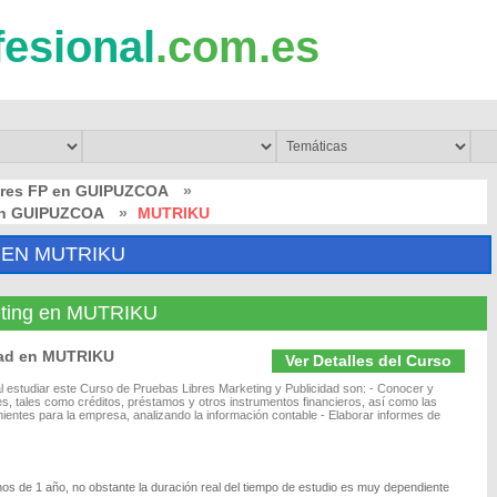
fesional
.com.es
bres FP en GUIPUZCOA
»
 en GUIPUZCOA
»
MUTRIKU
 EN MUTRIKU
eting en MUTRIKU
dad en MUTRIKU
Ver Detalles del Curso
 estudiar este Curso de Pruebas Libres Marketing y Publicidad son: - Conocer y
les, tales como créditos, préstamos y otros instrumentos financieros, así como las
entes para la empresa, analizando la información contable - Elaborar informes de
nos de 1 año, no obstante la duración real del tiempo de estudio es muy dependiente