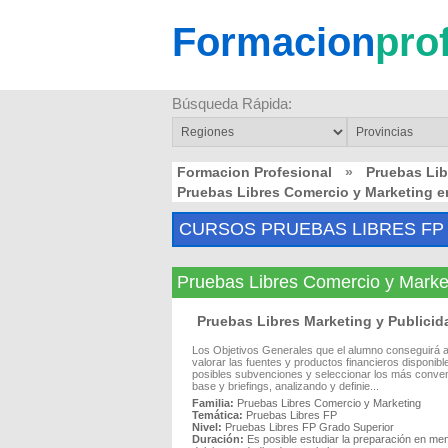
Formacion
pro
Búsqueda Rápida:
Formacion Profesional
»
Pruebas Li
Pruebas Libres Comercio y Marketing
CURSOS PRUEBAS LIBRES FP
Pruebas Libres Comercio y Mark
Pruebas Libres Marketing y Publici
Los Objetivos Generales que el alumno conseguirá al
valorar las fuentes y productos financieros disponib
posibles subvenciones y seleccionar los más conveni
base y briefings, analizando y definie...
Familia:
Pruebas Libres Comercio y Marketing
Temática:
Pruebas Libres FP
Nivel:
Pruebas Libres FP Grado Superior
Duración:
Es posible estudiar la preparación en me