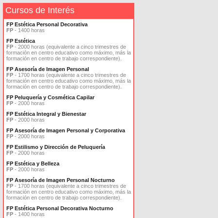
Cursos de Interés
FP Estética Personal Decorativa
FP
- 1400 horas
FP Estética
FP
- 2000 horas (equivalente a cinco trimestres de
formación en centro educativo como máximo, más la
formación en centro de trabajo correspondiente).
FP Asesoría de Imagen Personal
FP
- 1700 horas (equivalente a cinco trimestres de
formación en centro educativo como máximo, más la
formación en centro de trabajo correspondiente).
FP Peluquería y Cosmética Capilar
FP
- 2000 horas
FP Estética Integral y Bienestar
FP
- 2000 horas
FP Asesoría de Imagen Personal y Corporativa
FP
- 2000 horas
FP Estilismo y Dirección de Peluquería
FP
- 2000 horas
FP Estética y Belleza
FP
- 2000 horas
FP Asesoría de Imagen Personal Nocturno
FP
- 1700 horas (equivalente a cinco trimestres de
formación en centro educativo como máximo, más la
formación en centro de trabajo correspondiente).
FP Estética Personal Decorativa Nocturno
FP
- 1400 horas