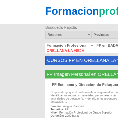
Formacion
pro
Búsqueda Rápida:
Formacion Profesional
»
FP en BAD
ORELLANA LA VIEJA
CURSOS FP EN ORELLANA LA 
FP Imagen Personal en ORELLA
FP Estilismo y Dirección de Peluqu
El aprendizaje que el profesional conseguirá al form
Identificar los recursos materiales, personales y téc
actividades de peluquería. - Identificar los producto
actuación. ...
Familia:
Imagen Personal
Temática:
FP
Nivel:
Formación Profesional de Grado Superior
Duración:
2000 horas