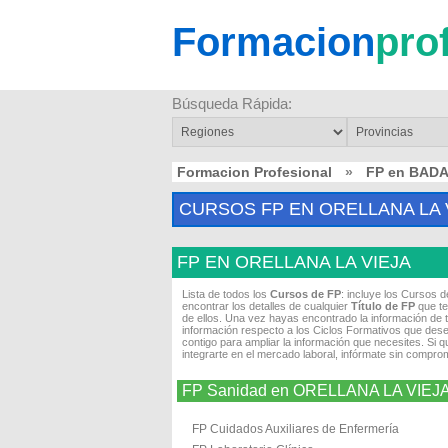
Formacion
pro
Búsqueda Rápida:
Formacion Profesional
»
FP en BAD
CURSOS FP EN ORELLANA LA 
FP EN ORELLANA LA VIEJA
Lista de todos los
Cursos de FP
: incluye los Cursos 
encontrar los detalles de cualquier
Título de FP
que te
de ellos. Una vez hayas encontrado la información de 
información respecto a los Ciclos Formativos que dese
contigo para ampliar la información que necesites. Si 
integrarte en el mercado laboral, infórmate sin compro
FP Sanidad en ORELLANA LA VIEJ
FP Cuidados Auxiliares de Enfermería