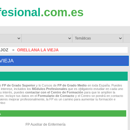
fesional
.com.es
AJOZ
»
ORELLANA LA VIEJA
VIEJA
de
FP de Grado Superior
y lo Cursos de
FP de Grado Medio
en toda España. Puedes
 interese, incluidos los
Módulos Profesionales
que es obligatorio estudiar en cada uno
tu interés, puedes
contactar con el Centro de Formación
para que te amplíen la
es: incluye tus datos en el
Formulario de Contacto
y el Centro se pondrá en contacto
quieres mejorar profesionalmente, la FP es un camino para aumentar tu formación e
miso
A
FP Auxiliar de Enfermería