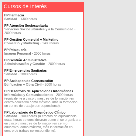
Cursos de Interés
FP Farmacia
Sanidad
- 1300 horas
FP Atención Sociosanitaria
Servicios Socioculturales y a la Comunidad
-
2000 horas
FP Gestión Comercial y Marketing
Comercio y Marketing
- 1400 horas
FP Peluquería
Imagen Personal
- 2000 horas
FP Gestión Administrativa
Administración y Gestión
- 2000 horas
FP Emergencias Sanitarias
Sanidad
- 2000 horas
FP Acabados de Construcción
Edificación y Obra Civil
- 2000 horas
FP Desarrollo de Aplicaciones Informáticas
Informática y Comunicaciones
- 2000 horas
(equivalente a cinco trimestres de formación en
centro educativo como máximo, más la formación
en centro de trabajo correspondiente).
FP Laboratorio de Diagnóstico Clínico
Sanidad
- 2000 horas (a efectos de equivalencia,
estas horas se considerarán como si se organizara
en cinco trimestres de formación en centro
educativo, como máximo, más la formación en
centro de trabajo correspondiente).