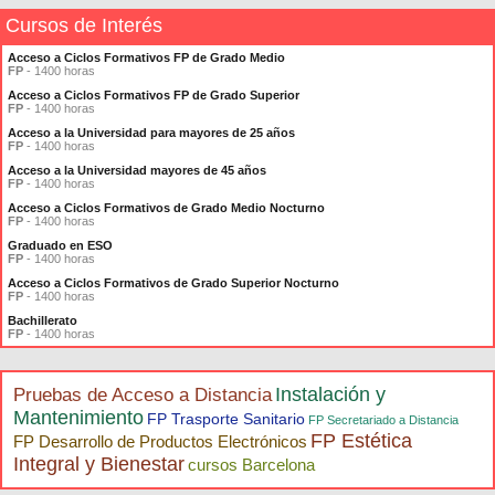
Cursos de Interés
Acceso a Ciclos Formativos FP de Grado Medio
FP
- 1400 horas
Acceso a Ciclos Formativos FP de Grado Superior
FP
- 1400 horas
Acceso a la Universidad para mayores de 25 años
FP
- 1400 horas
Acceso a la Universidad mayores de 45 años
FP
- 1400 horas
Acceso a Ciclos Formativos de Grado Medio Nocturno
FP
- 1400 horas
Graduado en ESO
FP
- 1400 horas
Acceso a Ciclos Formativos de Grado Superior Nocturno
FP
- 1400 horas
Bachillerato
FP
- 1400 horas
Instalación y
Pruebas de Acceso a Distancia
Mantenimiento
FP Trasporte Sanitario
FP Secretariado a Distancia
FP Estética
FP Desarrollo de Productos Electrónicos
Integral y Bienestar
cursos Barcelona