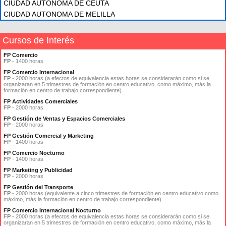
CIUDAD AUTONOMA DE CEUTA
CIUDAD AUTONOMA DE MELILLA
Cursos de Interés
FP Comercio
FP
- 1400 horas
FP Comercio Internacional
FP
- 2000 horas (a efectos de equivalencia estas horas se considerarán como si se
organizaran en 5 trimestres de formación en centro educativo, como máximo, más la
formación en centro de trabajo correspondiente).
FP Actividades Comerciales
FP
- 2000 horas
FP Gestión de Ventas y Espacios Comerciales
FP
- 2000 horas
FP Gestión Comercial y Marketing
FP
- 1400 horas
FP Comercio Nocturno
FP
- 1400 horas
FP Marketing y Publicidad
FP
- 2000 horas
FP Gestión del Transporte
FP
- 2000 horas (equivalente a cinco trimestres de formación en centro educativo como
máximo, más la formación en centro de trabajo correspondiente).
FP Comercio Internacional Nocturno
FP
- 2000 horas (a efectos de equivalencia estas horas se considerarán como si se
organizaran en 5 trimestres de formación en centro educativo, como máximo, más la