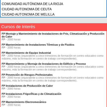
COMUNIDAD AUTÓNOMA DE LA RIOJA
CIUDAD AUTONOMA DE CEUTA
CIUDAD AUTONOMA DE MELILLA
Cursos de Interés
FP Montaje y Mantenimiento de Instalaciones de Frio, Climatización y Producción
de Calor
FP
- 2000 horas
FP Mantenimiento de Instalaciones Térmicas y de Fluidos
FP
- 2000 horas
FP Mantenimiento de Equipo Industrial
FP
- 2000 horas (equivalente a cinco trimestres de formación en centro educativo como
máximo, más la formación en centro de trabajo correspondiente).
FP Mantenimiento y Montaje de Instalaciones de Edificio y Proceso
FP
- 2000 horas (equivalente a cinco trimestres de formación en centro educativo como
máximo, más la formación en centro de trabajo correspondiente).
FP Prevención de Riesgos Profesionales
FP
- 2000 horas (equivalente a cinco trimestres de formación en centro educativo como
máximo, más la formación en centro de trabajo correspondiente).
FP Instalaciones de Producción de Calor
FP
- 2000 horas
FP Instalaciones Frigoríficas y de Climatización
FP
- 2000 horas
FP Mantenimiento Electromecánico
FP
- 2000 horas