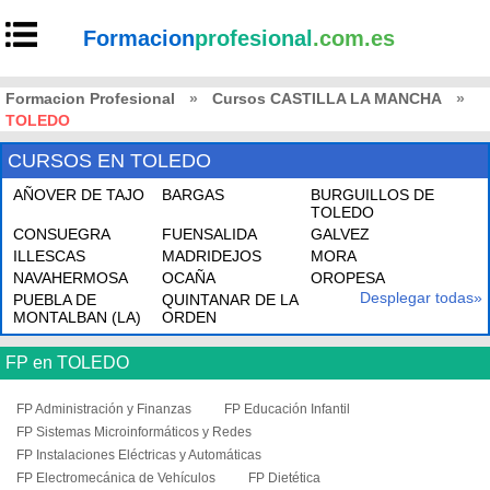
Formacion
profesional
.com.es
Formacion Profesional
»
Cursos CASTILLA LA MANCHA
»
TOLEDO
CURSOS EN TOLEDO
AÑOVER DE TAJO
BARGAS
BURGUILLOS DE
TOLEDO
CONSUEGRA
FUENSALIDA
GALVEZ
ILLESCAS
MADRIDEJOS
MORA
NAVAHERMOSA
OCAÑA
OROPESA
Desplegar todas»
PUEBLA DE
QUINTANAR DE LA
MONTALBAN (LA)
ORDEN
FP en TOLEDO
FP Administración y Finanzas
FP Educación Infantil
FP Sistemas Microinformáticos y Redes
FP Instalaciones Eléctricas y Automáticas
FP Electromecánica de Vehículos
FP Dietética