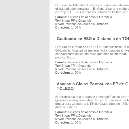
El curso Bachillerato a Distancia contribuirá a desa
ciudadanía democrática. B- Consolidar una madurez
extranjeras. D- Afianzar los hábitos de lectura, estu
Familia:
Pruebas de Acceso a Distancia
Temática:
FP a Distancia
Nivel:
Pruebas de Acceso a Distancia
Duración:
1400 h.
Graduado en ESO a Distancia en T
El curso de Graduado en ESO a Distancia tiene un
Obligatoria. Alcanza de manera fácil y cómoda el ni
especializada en las materias que más te interesan. P
podrás: &nb...
Familia:
Pruebas de Acceso a Distancia
Temática:
FP a Distancia
Nivel:
Pruebas de Acceso a Distancia
Duración:
1400 h.
Acceso a Ciclos Formativos FP de Gr
TOLEDO
El aprendizaje que el alumno conseguirá al estudiar
Quieres conseguir un título de Técnico superior de 
previa para acceder a la FP de Grado Superior. Sólo
durante este añ...
Familia:
Pruebas de Acceso a Distancia
Temática:
FP a Distancia
Nivel:
Pruebas de Acceso a Distancia
Duración:
1400 h.