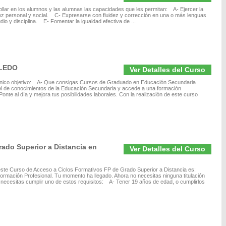
rrollar en los alumnos y las alumnas las capacidades que les permitan: A- Ejercer la
 personal y social. C- Expresarse con fluidez y corrección en una o más lenguas
dio y disciplina. E- Fomentar la igualdad efectiva de ...
OLEDO
Ver Detalles del Curso
 único objetivo: A- Que consigas Cursos de Graduado en Educación Secundaria
vel de conocimientos de la Educación Secundaria y accede a una formación
onte al día y mejora tus posibilidades laborales. Con la realización de este curso
ado Superior a Distancia en
Ver Detalles del Curso
 este Curso de Acceso a Ciclos Formativos FP de Grado Superior a Distancia es:
Formación Profesional. Tu momento ha llegado. Ahora no necesitas ninguna titulación
 necesitas cumplir uno de estos requisitos: A- Tener 19 años de edad, o cumplirlos