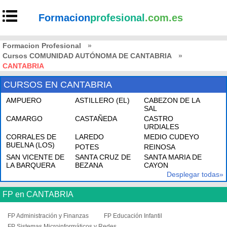
Formacion
profesional
.com.es
Formacion Profesional
»
Cursos COMUNIDAD AUTÓNOMA DE CANTABRIA
»
CANTABRIA
CURSOS EN CANTABRIA
AMPUERO
ASTILLERO (EL)
CABEZON DE LA
SAL
CAMARGO
CASTAÑEDA
CASTRO
URDIALES
CORRALES DE
LAREDO
MEDIO CUDEYO
BUELNA (LOS)
POTES
REINOSA
SAN VICENTE DE
SANTA CRUZ DE
SANTA MARIA DE
LA BARQUERA
BEZANA
CAYON
Desplegar todas»
FP en CANTABRIA
FP Administración y Finanzas
FP Educación Infantil
FP Sistemas Microinformáticos y Redes