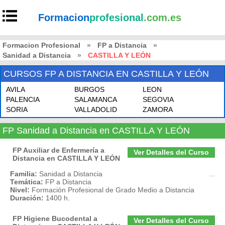
Formacion
profesional
.com.es
Formacion Profesional
»
FP a Distancia
»
Sanidad a Distancia
»
CASTILLA Y LEÓN
CURSOS FP A DISTANCIA EN CASTILLA Y LEÓN
AVILA
BURGOS
LEON
PALENCIA
SALAMANCA
SEGOVIA
SORIA
VALLADOLID
ZAMORA
FP Sanidad a Distancia en CASTILLA Y LEÓN
FP Auxiliar de Enfermería a
Ver Detalles del Curso
Distancia en CASTILLA Y LEÓN
Familia:
Sanidad a Distancia
...
Temática:
FP a Distancia
Nivel:
Formación Profesional de Grado Medio a Distancia
Duración:
1400 h.
FP Higiene Bucodental a
Ver Detalles del Curso