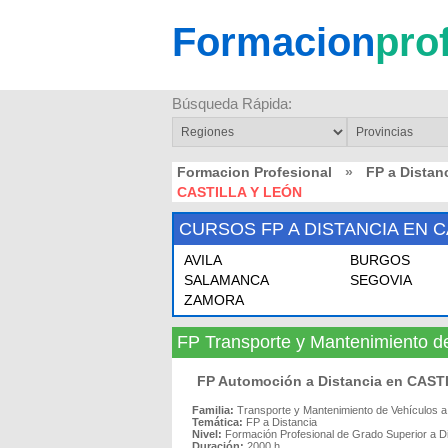
Formacion
pro
Búsqueda Rápida:
Formacion Profesional
»
FP a Distan
CASTILLA Y LEÓN
CURSOS FP A DISTANCIA EN C
AVILA
BURGOS
SALAMANCA
SEGOVIA
ZAMORA
FP Transporte y Mantenimiento d
FP Automoción a Distancia en CAS
Familia:
Transporte y Mantenimiento de Vehículos a
Temática:
FP a Distancia
Nivel:
Formación Profesional de Grado Superior a D
Duración:
2000 h.