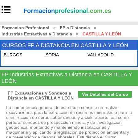
Formacion
profesional
.com.es
Formacion Profesional
»
FP a Distancia
»
Industrias Extractivas a Distancia
»
CASTILLA Y LEÓN
CURSOS FP A DISTANCIA EN CASTILLA Y LEÓN
BURGOS
SORIA
VALLADOLID
FP Industrias Extractivas a Distancia en CASTILLA Y
LEÓN
FP Excavaciones y Sondeos a
Ver Detalles del Curso
Distancia en CASTILLA Y LEÓN
La competencia general de este título consiste en realizar
excavaciones para la extracción de recursos minerales o para la
construcción de obras subterráneas y a cielo abierto, así como
perforar sondeos de prospección minera y de investigación
geotécnica, montando y manteniendo instalaciones y
maquinaria y aplicando la legislación de protección ambiental y
de prevención de riesgos laborales. Estudiando el Curso...