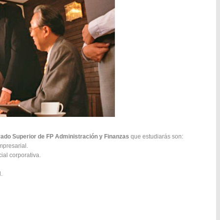
ado Superior de FP Administración y Finanzas
que estudiarás son:
mpresarial.
al corporativa.
.