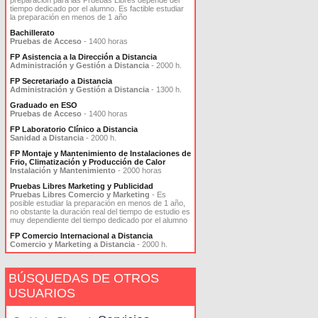
preparación para las Pruebas Libres depende del
tiempo dedicado por el alumno. Es factible estudiar
la preparación en menos de 1 año
Bachillerato
Pruebas de Acceso
- 1400 horas
FP Asistencia a la Dirección a Distancia
Administración y Gestión a Distancia
- 2000 h.
FP Secretariado a Distancia
Administración y Gestión a Distancia
- 1300 h.
Graduado en ESO
Pruebas de Acceso
- 1400 horas
FP Laboratorio Clínico a Distancia
Sanidad a Distancia
- 2000 h.
FP Montaje y Mantenimiento de Instalaciones de
Frio, Climatización y Producción de Calor
Instalación y Mantenimiento
- 2000 horas
Pruebas Libres Marketing y Publicidad
Pruebas Libres Comercio y Marketing
- Es
posible estudiar la preparación en menos de 1 año,
no obstante la duración real del tiempo de estudio es
muy dependiente del tiempo dedicado por el alumno
FP Comercio Internacional a Distancia
Comercio y Marketing a Distancia
- 2000 h.
BÚSQUEDAS DE OTROS
USUARIOS