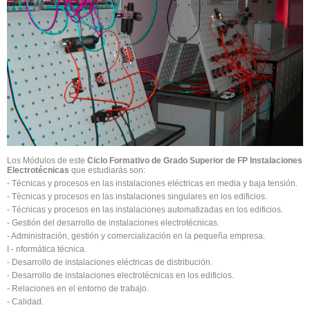
Los Módulos de este
Ciclo Formativo de Grado Superior de FP Instalaciones
Electrotécnicas
que estudiarás son:
- Técnicas y procesos en las instalaciones eléctricas en media y baja tensión.
- Técnicas y procesos en las instalaciones singulares en los edificios.
- Técnicas y procesos en las instalaciones automatizadas en los edificios.
- Gestión del desarrollo de instalaciones electrotécnicas.
- Administración, gestión y comercialización en la pequeña empresa.
I - nformática técnica.
- Desarrollo de instalaciones eléctricas de distribución.
- Desarrollo de instalaciones electrotécnicas en los edificios.
- Relaciones en el entorno de trabajo.
- Calidad.