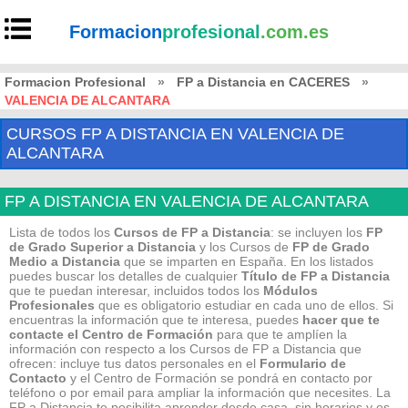
Formacion
profesional
.com.es
Formacion Profesional
»
FP a Distancia en CACERES
»
VALENCIA DE ALCANTARA
CURSOS FP A DISTANCIA EN VALENCIA DE
ALCANTARA
FP A DISTANCIA EN VALENCIA DE ALCANTARA
Lista de todos los
Cursos de FP a Distancia
: se incluyen los
FP
de Grado Superior a Distancia
y los Cursos de
FP de Grado
Medio
a Distancia
que se imparten en España. En los listados
puedes buscar los detalles de cualquier
Título de FP
a Distancia
que te puedan interesar, incluidos todos los
Módulos
Profesionales
que es obligatorio estudiar en cada uno de ellos. Si
encuentras la información que te interesa, puedes
hacer que te
contacte el Centro de Formación
para que te amplíen la
información con respecto a los Cursos de FP a Distancia que
ofrecen: incluye tus datos personales en el
Formulario de
Contacto
y el Centro de Formación se pondrá en contacto por
teléfono o por email para ampliar la información que necesites. La
FP a Distancia te posibilita aprender desde casa, sin horarios y es