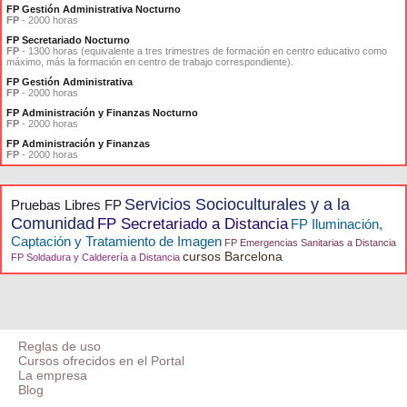
FP Gestión Administrativa Nocturno
FP
- 2000 horas
FP Secretariado Nocturno
FP
- 1300 horas (equivalente a tres trimestres de formación en centro educativo como
máximo, más la formación en centro de trabajo correspondiente).
FP Gestión Administrativa
FP
- 2000 horas
FP Administración y Finanzas Nocturno
FP
- 2000 horas
FP Administración y Finanzas
FP
- 2000 horas
Servicios Socioculturales y a la
Pruebas Libres FP
Comunidad
FP Secretariado a Distancia
FP Iluminación,
Captación y Tratamiento de Imagen
FP Emergencias Sanitarias a Distancia
cursos Barcelona
FP Soldadura y Calderería a Distancia
Reglas de uso
Cursos ofrecidos en el Portal
La empresa
Blog