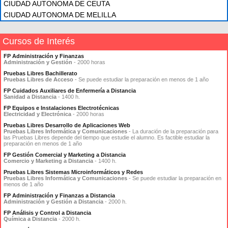
CIUDAD AUTONOMA DE CEUTA
CIUDAD AUTONOMA DE MELILLA
Cursos de Interés
FP Administración y Finanzas
Administración y Gestión
- 2000 horas
Pruebas Libres Bachillerato
Pruebas Libres de Acceso
- Se puede estudiar la preparación en menos de 1 año
FP Cuidados Auxiliares de Enfermería a Distancia
Sanidad a Distancia
- 1400 h.
FP Equipos e Instalaciones Electrotécnicas
Electricidad y Electrónica
- 2000 horas
Pruebas Libres Desarrollo de Aplicaciones Web
Pruebas Libres Informática y Comunicaciones
- La duración de la preparación para
las Pruebas Libres depende del tiempo que estudie el alumno. Es factible estudiar la
preparación en menos de 1 año
FP Gestión Comercial y Marketing a Distancia
Comercio y Marketing a Distancia
- 1400 h.
Pruebas Libres Sistemas Microinformáticos y Redes
Pruebas Libres Informática y Comunicaciones
- Se puede estudiar la preparación en
menos de 1 año
FP Administración y Finanzas a Distancia
Administración y Gestión a Distancia
- 2000 h.
FP Análisis y Control a Distancia
Química a Distancia
- 2000 h.