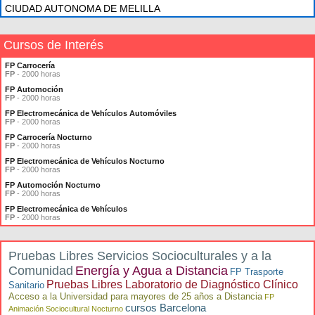
CIUDAD AUTONOMA DE MELILLA
Cursos de Interés
FP Carrocería
FP
- 2000 horas
FP Automoción
FP
- 2000 horas
FP Electromecánica de Vehículos Automóviles
FP
- 2000 horas
FP Carrocería Nocturno
FP
- 2000 horas
FP Electromecánica de Vehículos Nocturno
FP
- 2000 horas
FP Automoción Nocturno
FP
- 2000 horas
FP Electromecánica de Vehículos
FP
- 2000 horas
Pruebas Libres Servicios Socioculturales y a la
Comunidad
Energía y Agua a Distancia
FP Trasporte
Pruebas Libres Laboratorio de Diagnóstico Clínico
Sanitario
Acceso a la Universidad para mayores de 25 años a Distancia
FP
cursos Barcelona
Animación Sociocultural Nocturno