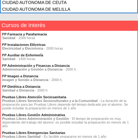
CIUDAD AUTONOMA DE CEUTA
CIUDAD AUTONOMA DE MELILLA
Cursos de Interés
FP Farmacia y Parafarmacia
Sanidad
- 2000 horas
FP Instalaciones Eléctricas
Electricidad y Electrónica
- 2000 horas
FP Auxiliar de Enfermería
Sanidad
- 1400 horas
FP Administración y Finanzas a Distancia
Administración y Gestión a Distancia
- 2000 h.
FP Imagen a Distancia
Imagen y Sonido a Distancia
- 2000 h.
FP Dietética a Distancia
Sanidad a Distancia
- 2000 h.
Pruebas Libres Atención Sociosanitaria
Pruebas Libres Servicios Socioculturales y a la Comunidad
- La duración de la
preparación para las Pruebas Libres depende del tiempo dedicado por el alumno. Se
puede estudiar la preparación en menos de 1 año
Pruebas Libres Gestión Administrativa
Pruebas Libres Administración y Gestión
- El tiempo de preparación es muy
dependiente del trabajo del alumno: es posible estudiar la preparación en menos de 1
año
Pruebas Libres Emergencias Sanitarias
Pruebas Libres Sanidad
- Es factible prepararse en menos de 1 año