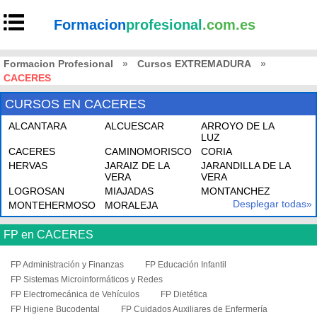
Formacion
profesional
.com.es
Formacion Profesional
»
Cursos EXTREMADURA
»
CACERES
CURSOS EN CACERES
ALCANTARA
ALCUESCAR
ARROYO DE LA
LUZ
CACERES
CAMINOMORISCO
CORIA
HERVAS
JARAIZ DE LA
JARANDILLA DE LA
VERA
VERA
LOGROSAN
MIAJADAS
MONTANCHEZ
Desplegar todas»
MONTEHERMOSO
MORALEJA
FP en CACERES
FP Administración y Finanzas
FP Educación Infantil
FP Sistemas Microinformáticos y Redes
FP Electromecánica de Vehículos
FP Dietética
FP Higiene Bucodental
FP Cuidados Auxiliares de Enfermería