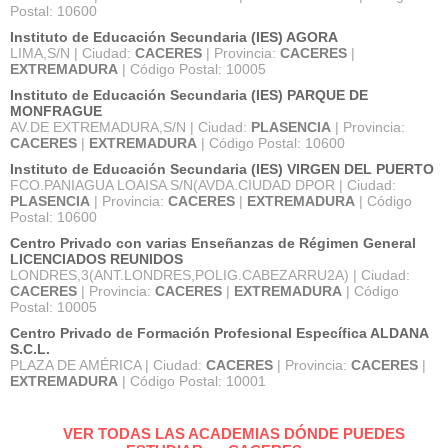
Postal: 10600
Instituto de Educación Secundaria (IES) AGORA
LIMA,S/N | Ciudad:
CACERES
| Provincia:
CACERES
|
EXTREMADURA
| Código Postal: 10005
Instituto de Educación Secundaria (IES) PARQUE DE
MONFRAGUE
AV.DE EXTREMADURA,S/N | Ciudad:
PLASENCIA
| Provincia:
CACERES
|
EXTREMADURA
| Código Postal: 10600
Instituto de Educación Secundaria (IES) VIRGEN DEL PUERTO
FCO.PANIAGUA LOAISA S/N(AVDA.CIUDAD DPOR | Ciudad:
PLASENCIA
| Provincia:
CACERES
|
EXTREMADURA
| Código
Postal: 10600
Centro Privado con varias Enseñanzas de Régimen General
LICENCIADOS REUNIDOS
LONDRES,3(ANT.LONDRES,POLIG.CABEZARRU2A) | Ciudad:
CACERES
| Provincia:
CACERES
|
EXTREMADURA
| Código
Postal: 10005
Centro Privado de Formación Profesional Específica ALDANA
S.C.L.
PLAZA DE AMÉRICA | Ciudad:
CACERES
| Provincia:
CACERES
|
EXTREMADURA
| Código Postal: 10001
VER TODAS LAS ACADEMIAS DÓNDE PUEDES