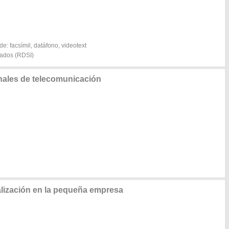
de: facsímil, datáfono, videotext
grados (RDSI)
nales de telecomunicación
alización en la pequeña empresa