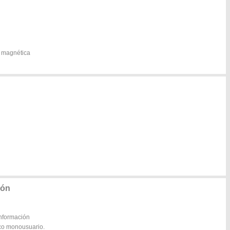
a magnética
ión
información
tico monousuario.