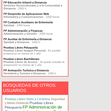
FP Educación Infantil a Distancia
Servicios Socioculturales y a la Comunidad a
Distancia
- 2000 h.
FP Desarrollo de Aplicaciones Web
Informática y Comunicaciones
- 2000 horas
FP Cuidados Auxiliares de Enfermería
Sanidad
- 1400 horas
FP Administración y Finanzas
Administración y Gestión
- 2000 horas
FP Auxiliar de Enfermería a Distancia
Sanidad a Distancia
- 1400 h.
Pruebas Libres Peluquería
Pruebas Libres Imagen Personal
- Es posible
prepararse en menos de 1 año
Pruebas Libres Bachillerato
Pruebas Libres de Acceso
- Se puede estudiar la
preparación en menos de 1 año
FP Animación Turística a Distancia
Hostelería y Turismo a Distancia
- 1400 h.
BÚSQUEDAS DE OTROS
USUARIOS
Pruebas Libres Vidrio y Cerámica
Seguridad
Pruebas Libres
y Medio Ambiente
FP Administración de
Peluquería