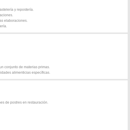
stelería y repostería.
caciones.
ras elaboraciones.
ería.
 un conjunto de materias primas.
idades alimenticias específicas.
nes de postres en restauración.