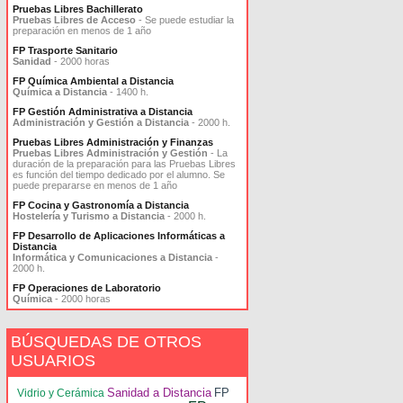
Pruebas Libres Bachillerato
Pruebas Libres de Acceso
- Se puede estudiar la
preparación en menos de 1 año
FP Trasporte Sanitario
Sanidad
- 2000 horas
FP Química Ambiental a Distancia
Química a Distancia
- 1400 h.
FP Gestión Administrativa a Distancia
Administración y Gestión a Distancia
- 2000 h.
Pruebas Libres Administración y Finanzas
Pruebas Libres Administración y Gestión
- La
duración de la preparación para las Pruebas Libres
es función del tiempo dedicado por el alumno. Se
puede prepararse en menos de 1 año
FP Cocina y Gastronomía a Distancia
Hostelería y Turismo a Distancia
- 2000 h.
FP Desarrollo de Aplicaciones Informáticas a
Distancia
Informática y Comunicaciones a Distancia
-
2000 h.
FP Operaciones de Laboratorio
Química
- 2000 horas
BÚSQUEDAS DE OTROS
USUARIOS
Sanidad a Distancia
FP
Vidrio y Cerámica