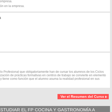
a empresa.
ión en la empresa.
a
o Profesional que obligatoriamente han de cursar los alumnos de los Ciclos
lización de prácticas formativas en centros de trabajo se convierte en elemento
 y tiene como función que el alumno asuma la realidad profesional en sus
Ver el Resumen del Curso
STUDIAR EL FP COCINA Y GASTRONOMÍA A