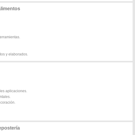
alimentos
herramientas.
dos y elaborados.
les aplicaciones.
ntales.
ecoración.
epostería