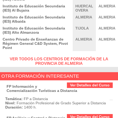
Instituto de Educación Secundaria
HUERCAL
ALMERIA
(IES) Al Bujaira
OVERA
Instituto de Educación Secundaria
ALMERIA
ALMERIA
(IES) Albaida
Instituto de Educación Secundaria
TIJOLA
ALMERIA
(IES) Alto Almanzora
Centro Privado de Enseñanzas de
ALMERIA
ALMERIA
Régimen General C&D System, Pivot
Point
VER TODOS LOS CENTROS DE FORMACIÓN DE LA
PROVINCIA DE ALMERIA
OTRA FORMACIÓN INTERESANTE
Ver Detalles del Curso
FP Información y
Comercialización Turísticas a Distancia
Temática:
FP a Distancia
...
Nivel:
Formación Profesional de Grado Superior a Distancia
Duración:
1400 h.
Ver Detalles del Curso
FP Análisis y Control a Distancia