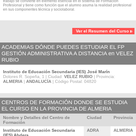
trabajo se convierte en elemento esencial en el sistema de Formación
Profesional y tiene como función que el alumno asuma la realidad profesional
en sus componentes técnica y sociolaboral.
Ver el Resumen del Curso
ACADEMIAS DÓNDE PUEDES ESTUDIAR EL FP
GESTIÓN ADMINISTRATIVA A DISTANCIA en VELEZ
RUBIO
Instituto de Educación Secundaria (IES) José Marín
Dolores R. Sopeña, 1 | Ciudad:
VELEZ RUBIO
| Provincia:
ALMERIA
|
ANDALUCÍA
| Código Postal: 04820
CENTROS DE FORMACIÓN DONDE SE ESTUDIA
EL CURSO EN LA PROVINCIA DE ALMERIA
Nombre y Detalles del Centro de
Ciudad
Provincia
Formación
Instituto de Educación Secundaria
ADRA
ALMERIA
(IES) Abdera