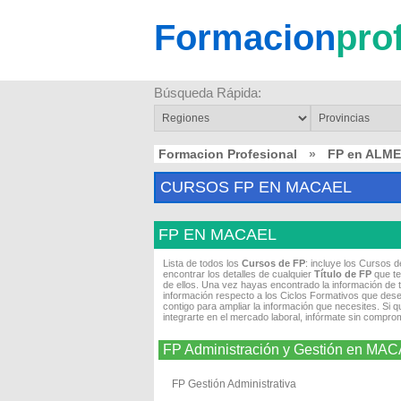
Formacion
pro
Búsqueda Rápida:
Formacion Profesional
»
FP en ALME
CURSOS FP EN MACAEL
FP EN MACAEL
Lista de todos los
Cursos de FP
: incluye los Cursos 
encontrar los detalles de cualquier
Título de FP
que te
de ellos. Una vez hayas encontrado la información de 
información respecto a los Ciclos Formativos que dese
contigo para ampliar la información que necesites. Si 
integrarte en el mercado laboral, infórmate sin compro
FP Administración y Gestión en MA
FP Gestión Administrativa