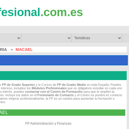
fesional
.com.es
RIA
»
MACAEL
de
FP de Grado Superior
y lo Cursos de
FP de Grado Medio
en toda España. Puedes
 interese, incluidos los
Módulos Profesionales
que es obligatorio estudiar en cada uno
tu interés, puedes
contactar con el Centro de Formación
para que te amplíen la
es: incluye tus datos en el
Formulario de Contacto
y el Centro se pondrá en contacto
quieres mejorar profesionalmente, la FP es un camino para aumentar tu formación e
miso
CAEL
FP Administración y Finanzas