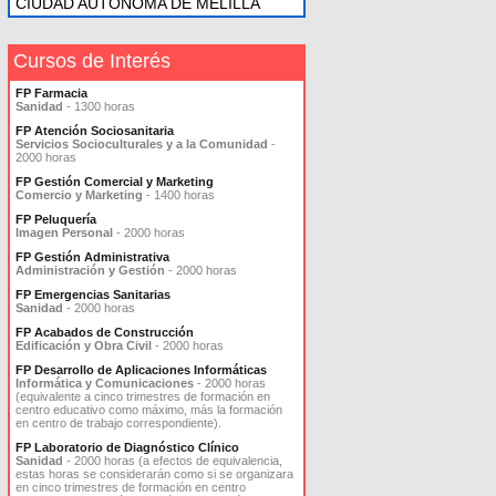
CIUDAD AUTONOMA DE MELILLA
Cursos de Interés
FP Farmacia
Sanidad
- 1300 horas
FP Atención Sociosanitaria
Servicios Socioculturales y a la Comunidad
-
2000 horas
FP Gestión Comercial y Marketing
Comercio y Marketing
- 1400 horas
FP Peluquería
Imagen Personal
- 2000 horas
FP Gestión Administrativa
Administración y Gestión
- 2000 horas
FP Emergencias Sanitarias
Sanidad
- 2000 horas
FP Acabados de Construcción
Edificación y Obra Civil
- 2000 horas
FP Desarrollo de Aplicaciones Informáticas
Informática y Comunicaciones
- 2000 horas
(equivalente a cinco trimestres de formación en
centro educativo como máximo, más la formación
en centro de trabajo correspondiente).
FP Laboratorio de Diagnóstico Clínico
Sanidad
- 2000 horas (a efectos de equivalencia,
estas horas se considerarán como si se organizara
en cinco trimestres de formación en centro