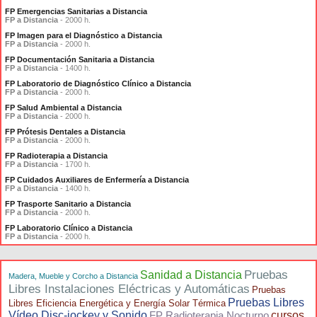
FP Emergencias Sanitarias a Distancia
FP a Distancia
- 2000 h.
FP Imagen para el Diagnóstico a Distancia
FP a Distancia
- 2000 h.
FP Documentación Sanitaria a Distancia
FP a Distancia
- 1400 h.
FP Laboratorio de Diagnóstico Clínico a Distancia
FP a Distancia
- 2000 h.
FP Salud Ambiental a Distancia
FP a Distancia
- 2000 h.
FP Prótesis Dentales a Distancia
FP a Distancia
- 2000 h.
FP Radioterapia a Distancia
FP a Distancia
- 1700 h.
FP Cuidados Auxiliares de Enfermería a Distancia
FP a Distancia
- 1400 h.
FP Trasporte Sanitario a Distancia
FP a Distancia
- 2000 h.
FP Laboratorio Clínico a Distancia
FP a Distancia
- 2000 h.
Pruebas
Sanidad a Distancia
Madera, Mueble y Corcho a Distancia
Libres Instalaciones Eléctricas y Automáticas
Pruebas
Pruebas Libres
Libres Eficiencia Energética y Energía Solar Térmica
Vídeo Disc-jockey y Sonido
FP Radioterapia Nocturno
cursos