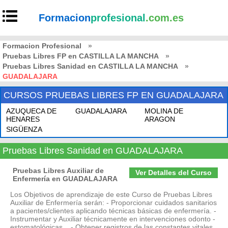
Formacion
profesional
.com.es
Formacion Profesional
»
Pruebas Libres FP en CASTILLA LA MANCHA
»
Pruebas Libres Sanidad en CASTILLA LA MANCHA
»
GUADALAJARA
CURSOS PRUEBAS LIBRES FP EN GUADALAJARA
AZUQUECA DE
GUADALAJARA
MOLINA DE
HENARES
ARAGON
SIGÜENZA
Pruebas Libres Sanidad en GUADALAJARA
Pruebas Libres Auxiliar de
Ver Detalles del Curso
Enfermería en GUADALAJARA
Los Objetivos de aprendizaje de este Curso de Pruebas Libres
Auxiliar de Enfermería serán: - Proporcionar cuidados sanitarios
a pacientes/clientes aplicando técnicas básicas de enfermería. -
Instrumentar y Auxiliar técnicamente en intervenciones odonto -
estomatológicas. - Obtener registros de las constantes vitales