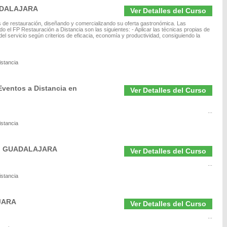
UADALAJARA
Ver Detalles del Curso
s de restauración, diseñando y comercializando su oferta gastronómica. Las
 el FP Restauración a Distancia son las siguientes: - Aplicar las técnicas propias de
del servicio según criterios de eficacia, economía y productividad, consiguiendo la
istancia
Eventos a Distancia en
Ver Detalles del Curso
...
istancia
 en GUADALAJARA
Ver Detalles del Curso
...
istancia
AJARA
Ver Detalles del Curso
...