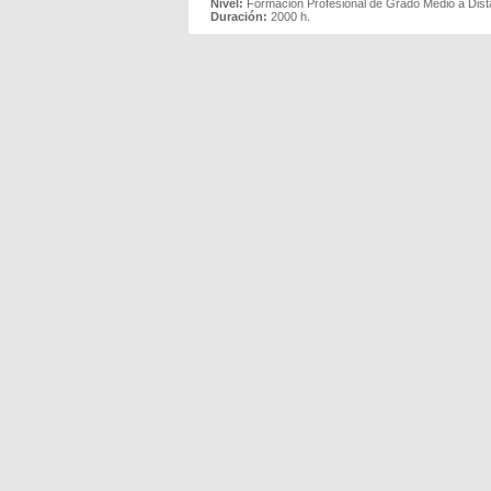
Nivel:
Formación Profesional de Grado Medio a Dist
Duración:
2000 h.