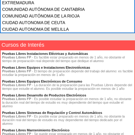
EXTREMADURA
COMUNIDAD AUTÓNOMA DE CANTABRIA
COMUNIDAD AUTÓNOMA DE LA RIOJA
CIUDAD AUTONOMA DE CEUTA
CIUDAD AUTONOMA DE MELILLA
Cursos de Interés
Pruebas Libres Instalaciones Eléctricas y Automáticas
Pruebas Libres FP
- Es factible estar preparado en menos de 1 año, no obstante el
tiempo de preparación real depende del tiempo que dedique el alumno
Pruebas Libres Equipos e Instalaciones Electrotécnicas
Pruebas Libres FP
- El tiempo de preparación depende del trabajo del alumno: es factible
estudiar la preparación en menos de 1 año
Pruebas Libres Equipos Electrónicos de Consumo
Pruebas Libres FP
- La duración de la preparación para las Pruebas Libres depende del
tiempo que estudie el alumno. Es posible estudiar la preparación en menos de 1 año
Pruebas Libres Desarrollo de Productos Electrónicos
Pruebas Libres FP
- Es posible estudiar la preparación en menos de 1 año, no obstante
la duración real del tiempo de estudio es muy dependiente del tiempo que estudie el
alumno
Pruebas Libres Sistemas de Regulación y Control Automáticos
Pruebas Libres FP
- Es posible estar preparado en menos de 1 año, no obstante la
duración real del tiempo de estudio es muy dependiente del tiempo dedicado por el
alumno
Pruebas Libres Mantenimiento Electrónico
Pruebas Libres FP
- Se puede estar preparado en menos de 1 año, no obstante el