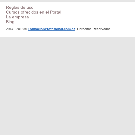
Reglas de uso
Cursos ofrecidos en el Portal
La empresa
Blog
2014 - 2018 ©
FormacionProfesional.com.es
: Derechos Reservados