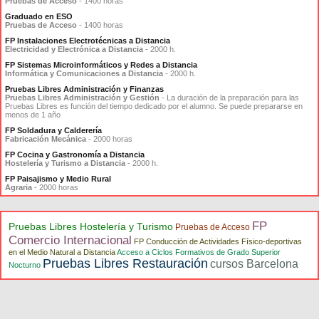
Pruebas de Acceso
- 1400 horas
Graduado en ESO
Pruebas de Acceso
- 1400 horas
FP Instalaciones Electrotécnicas a Distancia
Electricidad y Electrónica a Distancia
- 2000 h.
FP Sistemas Microinformáticos y Redes a Distancia
Informática y Comunicaciones a Distancia
- 2000 h.
Pruebas Libres Administración y Finanzas
Pruebas Libres Administración y Gestión
- La duración de la preparación para las
Pruebas Libres es función del tiempo dedicado por el alumno. Se puede prepararse en
menos de 1 año
FP Soldadura y Calderería
Fabricación Mecánica
- 2000 horas
FP Cocina y Gastronomía a Distancia
Hostelería y Turismo a Distancia
- 2000 h.
FP Paisajismo y Medio Rural
Agraria
- 2000 horas
FP
Pruebas Libres Hostelería y Turismo
Pruebas de Acceso
Comercio Internacional
FP Conducción de Actividades Físico-deportivas
en el Medio Natural a Distancia
Acceso a Ciclos Formativos de Grado Superior
Pruebas Libres Restauración
cursos Barcelona
Nocturno