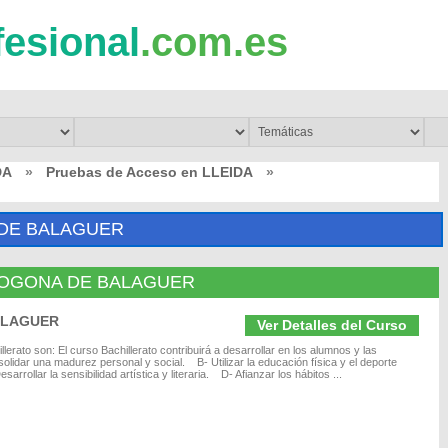
fesional
.com.es
DA
»
Pruebas de Acceso en LLEIDA
»
 DE BALAGUER
LLFOGONA DE BALAGUER
BALAGUER
Ver Detalles del Curso
erato son: El curso Bachillerato contribuirá a desarrollar en los alumnos y las
idar una madurez personal y social. B- Utilizar la educación física y el deporte
rrollar la sensibilidad artística y literaria. D- Afianzar los hábitos ...