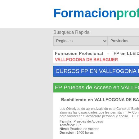
Formacion
pro
Búsqueda Rápida:
Formacion Profesional
»
FP en LLEI
VALLFOGONA DE BALAGUER
CURSOS FP EN VALLFOGONA
FP Pruebas de Acceso en VA
Bachillerato en VALLFOGONA DE 
Los Objetivos de aprendizaje de este Curso de Bachill
alumnas las capacidades que les permitan: A- Consol
para favorecer el desarrollo personal y social. C- Desa
Familia:
Pruebas de Acceso
Temática:
FP
Nivel:
Pruebas de Acceso
Duración:
1400 horas