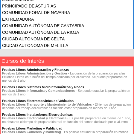
PRINCIPADO DE ASTURIAS
COMUNIDAD FORAL DE NAVARRA
EXTREMADURA
COMUNIDAD AUTÓNOMA DE CANTABRIA
COMUNIDAD AUTÓNOMA DE LA RIOJA
CIUDAD AUTONOMA DE CEUTA
CIUDAD AUTONOMA DE MELILLA
Cursos de Interés
Pruebas Libres Administración y Finanzas
Pruebas Libres Administración y Gestión
- La duración de la preparación para las
Pruebas Libres es función del tiempo dedicado por el alumno. Se puede prepararse en
menos de 1 año
Pruebas Libres Sistemas Microinformáticos y Redes
Pruebas Libres Informática y Comunicaciones
- Se puede estudiar la preparación en
menos de 1 año
Pruebas Libres Electromecánica de Vehículos
Pruebas Libres Transporte y Mantenimiento de Vehículos
- El tiempo de preparación
depende del trabajo del alumno: es factible estar preparado en menos de 1 año
Pruebas Libres Instalaciones Electrotécnicas
Pruebas Libres Electricidad y Electrónica
- Es posible prepararse en menos de 1 año,
no obstante el tiempo de preparación real es función del tiempo dedicado por el alumno
Pruebas Libres Marketing y Publicidad
Pruebas Libres Comercio y Marketing
- Es posible estudiar la preparación en menos